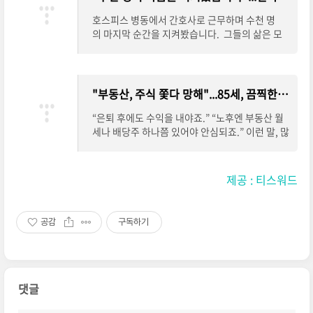
%ea%bc%ad-%ed%95%b4%ec%95%bc/#
utton" href="https://capitalism-petitbourge
more-8182" aria-label="“몰랐다가 손해 봅니
ois.kr/20%eb%85%84-%ec%b9%98%ea%
호스피스 병동에서 간호사로 근무하며 수천 명
다”…부모님 돌아가신 후 꼭 해야 할 3가지 비밀
b3%bc%ec%9d%98%ec%82%ac%ea%b
의 마지막 순간을 지켜봤습니다. 그들의 삶은 모
에 대해 더 자세히 알아보세요">더 보기</a></p
0%80-%ec%9e%90%eb%85%80%ec%9
두 달랐습니다. 부유한 사람도 있었고, 평범한 일
>
7%90%ea%b2%8c%eb%a7%8c-%ec%9
상을 살아온 사람도 있었습니다. 성공한 사람도 있
5%8c%eb%a0%a4%ec%a3%bc%eb%8a%
었고, 꿈을 이루지 못한 채 생을 마감하는 사람
94-%ec%96%91%ec%b9%98%ec%9d%98
도 있었습니다. 그러나 이들의 삶은 각자 달라
"부동산, 주식 쫓다 망해"...85세, 끔찍한 노후 피하기 위한 3가지 핵심 조건 - 자본주의 소시민
-%ec%88%9c%ec%84%9c-%eb%94%b1/#
도, 마지막 순간의 후회는 놀랍게도 매우 비슷했습
more-8173" aria-label="20년 치과의사가 자
니다. 가장 자주 듣게 되는 후회는 이렇습니다.
“은퇴 후에도 수익을 내야죠.” “노후엔 부동산 월
녀에게만 알려주는 양치의 순서, 딱 하나만 기억하
“왜 나 자신을 위해 살지 못했을까?” 호스피스 병
세나 배당주 하나쯤 있어야 안심되죠.” 이런 말, 많
세요에 대해 더 자세히 알아보세요">더 보기</a>
동에서 바라본 ‘죽음의 순간’ 많은 사람들이 죽음
이 들어보셨죠? 하지만 실제 은퇴자들의 노후를
</p>
에 대해 생각하지 않고 살아갑니다. 하지만 저는
들여다보면, 부동산·주식 투자로 ... <p class="r
매일 ... <p class="read-more-container"><a t
ead-more-container"><a title="“부동산, 주식
제공 : 티스워드
itle="“수천 명의 죽음을 지켜봤습니다”…결국 모
쫓다 망해”…85세, 끔찍한 노후 피하기 위한 3가
두가 후회한 단 한 가지" class="read-more butt
지 핵심 조건" class="read-more button" href
on" href="https://capitalism-petitbourgeoi
="https://capitalism-petitbourgeois.kr/%e
공감
구독하기
s.kr/%ec%88%98%ec%b2%9c-%eb%aa%
b%b6%80%eb%8f%99%ec%82%b0-%e
85%ec%9d%98-%ec%a3%bd%ec%9d%8
c%a3%bc%ec%8b%9d-%ec%ab%93%e
c%ec%9d%84-%ec%a7%80%ec%bc%9
b%8b%a4-%eb%a7%9d%ed%95%b4-8
c%eb%b4%a4%ec%8a%b5%eb%8b%8
5%ec%84%b8-%eb%81%94%ec%b0%8
8%eb%8b%a4-%ea%b2%b0%ea%b5%ad
d%ed%95%9c-%eb%85%b8%ed%9b%84
댓글
-%eb%aa%a8%eb%91%90%ea%b0%80-
-%ed%94%bc%ed%95%98%ea%b8%b0-
%ed%9b%84%ed%9a%8c/#more-8201" ar
%ec%9c%84%ed%95%9c-3/#more-8188"