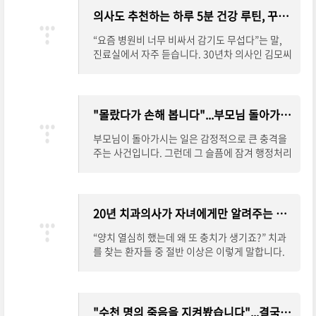
0%80-%eb%a7%90%ed%95%98%eb%8
의 공통된 ‘5가지’ 비밀 루틴" class="read-more
의사도 추천하는 하루 5분 건강 루틴, 꾸준히 하면 병원비 아낄 수 있어요 - 자본주의 소시민
a%94-3%ea%b0%80%ec%a7%80/#more-
button" href="https://capitalism-petitbourg
8195" aria-label="“이 숫자는 절대 안 나와”…
eois.kr/%ec%95%84%ed%94%84%ec%a
“요즘 병원비 너무 비싸서 감기도 무섭다”는 말,
통계학 박사가 말하는 3가지 로또 당첨 공략법에
7%80-%ec%95%8a%ea%b3%a0-%ec%9
진료실에서 자주 듣습니다. 30년차 의사인 김모씨
대해 더 자세히 알아보세요">더 보기</a></p>
8%a4%eb%9e%98-%ec%82%ac%eb%8
역시 환자들이 병원에 덜 오면 좋겠다고 생각합니
a%94-%ec%82%ac%eb%9e%8c%eb%9
다. 아이러니하게도, ... <p class="read-more-c
3%a4%ec%9d%98-%ea%b3%b5%ed%8
ontainer"><a title="의사도 추천하는 하루 5분
6%b5%eb%90%9c-5%ea%b0%80%ec%a
건강 루틴, 꾸준히 하면 병원비 아낄 수 있어요" cl
"몰랐다가 손해 봅니다"...부모님 돌아가신 후 꼭 해야 할 3가지 비밀 - 자본주의 소시민
7%80-%eb%b9%84%eb%b0%80/#more-8
ass="read-more button" href="https://capit
144" aria-label="아프지 않고 오래 사는 사람들
alism-petitbourgeois.kr/%ec%9d%98%e
부모님이 돌아가시는 일은 감정적으로 큰 충격을
의 공통된 ‘5가지’ 비밀 루틴에 대해 더 자세히 알
c%82%ac%eb%8f%84-%ec%b6%94%ec%
주는 사건입니다. 그런데 그 슬픔에 잠겨 행정처리
아보세요">더 보기</a></p>
b2%9c%ed%95%98%eb%8a%94-%ed%9
와 세무 절차를 놓쳐버리는 순간, 수천만 원의 손
5%98%eb%a3%a8-5%eb%b6%84-%ea%
해와 법적 문제를 ... <p class="read-more-cont
b1%b4%ea%b0%95-%eb%a3%a8%ed%8
ainer"><a title="“몰랐다가 손해 봅니다”…부모
b%b4-%ea%be%b8%ec%a4%80%ed%9
님 돌아가신 후 꼭 해야 할 3가지 비밀" class="re
20년 치과의사가 자녀에게만 알려주는 양치의 순서, 딱 하나만 기억하세요 - 자본주의 소시민
e%88-%ed%95%98%eb%a9%b4-%eb%b
ad-more button" href="https://capitalism-p
3%91%ec%9b%90/#more-8155" aria-label
etitbourgeois.kr/%eb%aa%b0%eb%9e%9
“양치 열심히 했는데 왜 또 충치가 생기죠?” 치과
="의사도 추천하는 하루 5분 건강 루틴, 꾸준히 하
0%eb%8b%a4%ea%b0%80-%ec%86%9
를 찾는 환자들 중 절반 이상은 이렇게 말합니다.
면 병원비 아낄 수 있어요에 대해 더 자세히 알아
0%ed%95%b4-%eb%b4%85%eb%8b%8
그런데 실제로는 대부분 양치를 ‘열심히’ 하긴 ...
보세요">더 보기</a></p>
8%eb%8b%a4-%eb%b6%80%eb%aa%a
<p class="read-more-container"><a title="2
8%eb%8b%98-%eb%8f%8c%ec%95%8
0년 치과의사가 자녀에게만 알려주는 양치의 순
4%ea%b0%80%ec%8b%a0-%ed%9b%84-
서, 딱 하나만 기억하세요" class="read-more b
"수천 명의 죽음을 지켜봤습니다"...결국 모두가 후회한 단 한 가지 - 자본주의 소시민