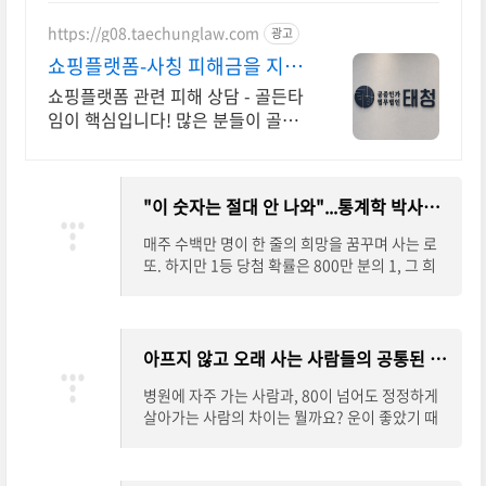
https://g08.taechunglaw.com
광고
쇼핑플랫폼-사칭 피해금을 지킬
마지막 기회
쇼핑플랫폼 관련 피해 상담 - 골든타
임이 핵심입니다! 많은 분들이 골든
타임을 놓쳐 소중한 피해금을 영영
찾지 못하고 계십니다.
"이 숫자는 절대 안 나와"...통계학 박사가 말하는 3가지 로또 당첨 공략법 - 자본주의 소시민
매주 수백만 명이 한 줄의 희망을 꿈꾸며 사는 로
또. 하지만 1등 당첨 확률은 800만 분의 1, 그 희
박한 가능성에도 불구하고 로또를 사는 사람들은
... <p class="read-more-container"><a title
="“이 숫자는 절대 안 나와”…통계학 박사가 말하
는 3가지 로또 당첨 공략법" class="read-more
아프지 않고 오래 사는 사람들의 공통된 '5가지' 비밀 루틴 - 자본주의 소시민
button" href="https://capitalism-petitbourg
eois.kr/%ec%9d%b4-%ec%88%ab%ec%9
병원에 자주 가는 사람과, 80이 넘어도 정정하게
e%90%eb%8a%94-%ec%a0%88%eb%8
살아가는 사람의 차이는 뭘까요? 운이 좋았기 때
c%80-%ec%95%88-%eb%82%98%ec%9
문일까요? 유전자가 좋아서일까요? 물론 유전도,
9%80-%ed%86%b5%ea%b3%84%ed%9
운도 일부 작용할 ... <p class="read-more-cont
5%99-%eb%b0%95%ec%82%ac%ea%b
ainer"><a title="아프지 않고 오래 사는 사람들