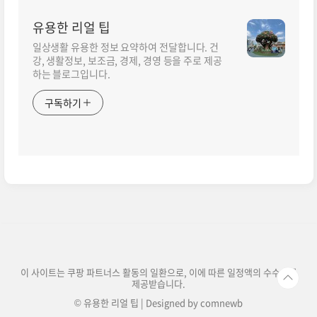
ia-label="“수천 명의 죽음을 지켜봤습니다”…결
aria-label="“부동산, 주식 쫓다 망해”…85세, 끔
유용한 리얼 팁
국 모두가 후회한 단 한 가지에 대해 더 자세히 알
찍한 노후 피하기 위한 3가지 핵심 조건에 대해 더
아보세요">더 보기</a></p>
자세히 알아보세요">더 보기</a></p>
일상생활 유용한 정보 요약하여 전달합니다. 건
강, 생활정보, 보조금, 경제, 경영 등을 주로 제공
하는 블로그입니다.
구독하기
이 사이트는 쿠팡 파트너스 활동의 일환으로, 이에 따른 일정액의 수수료를
제공받습니다.
© 유용한 리얼 팁 | Designed by
comnewb